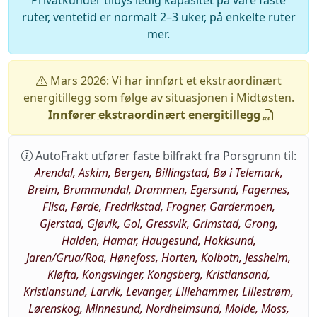
Privatkunder tilbys ledig kapasitet på våre faste
ruter, ventetid er normalt 2–3 uker, på enkelte ruter
mer.
Mars 2026: Vi har innført et ekstraordinært
energitillegg som følge av situasjonen i Midtøsten.
Innfører ekstraordinært energitillegg
AutoFrakt utfører faste bilfrakt fra Porsgrunn til:
Arendal, Askim, Bergen, Billingstad, Bø i Telemark,
Breim, Brummundal, Drammen, Egersund, Fagernes,
Flisa, Førde, Fredrikstad, Frogner, Gardermoen,
Gjerstad, Gjøvik, Gol, Gressvik, Grimstad, Grong,
Halden, Hamar, Haugesund, Hokksund,
Jaren/Grua/Roa, Hønefoss, Horten, Kolbotn, Jessheim,
Kløfta, Kongsvinger, Kongsberg, Kristiansand,
Kristiansund, Larvik, Levanger, Lillehammer, Lillestrøm,
Lørenskog, Minnesund, Nordheimsund, Molde, Moss,