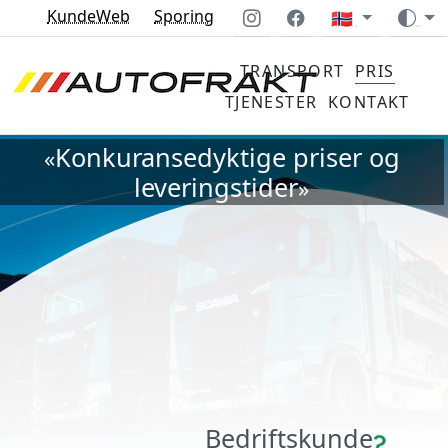
KundeWeb
Sporing
🇳🇴
TRANSPORT
PRIS
TJENESTER
KONTAKT
Konkuransedyktige priser og
«
leveringstider
»
Bedriftskunde