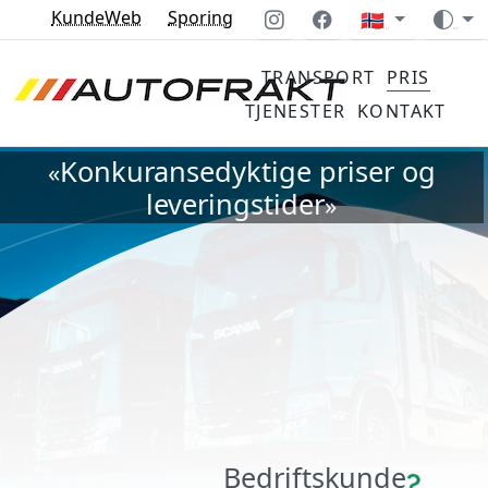
KundeWeb
Sporing
🇳🇴
TRANSPORT
PRIS
TJENESTER
KONTAKT
Konkuransedyktige priser og
«
leveringstider
»
Bedriftskunde