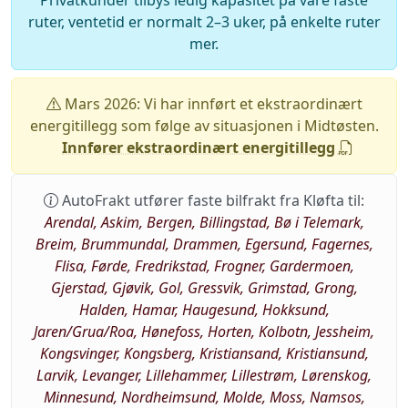
Privatkunder tilbys ledig kapasitet på våre faste
ruter, ventetid er normalt 2–3 uker, på enkelte ruter
mer.
Mars 2026: Vi har innført et ekstraordinært
energitillegg som følge av situasjonen i Midtøsten.
Innfører ekstraordinært energitillegg
AutoFrakt utfører faste bilfrakt fra Kløfta til:
Arendal, Askim, Bergen, Billingstad, Bø i Telemark,
Breim, Brummundal, Drammen, Egersund, Fagernes,
Flisa, Førde, Fredrikstad, Frogner, Gardermoen,
Gjerstad, Gjøvik, Gol, Gressvik, Grimstad, Grong,
Halden, Hamar, Haugesund, Hokksund,
Jaren/Grua/Roa, Hønefoss, Horten, Kolbotn, Jessheim,
Kongsvinger, Kongsberg, Kristiansand, Kristiansund,
Larvik, Levanger, Lillehammer, Lillestrøm, Lørenskog,
Minnesund, Nordheimsund, Molde, Moss, Namsos,